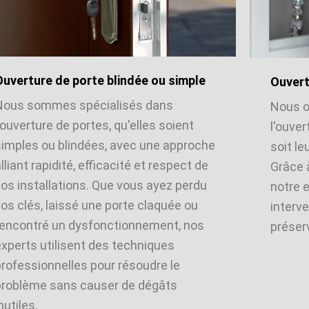
Ouverture de porte blindée ou simple
Ouvert
Nous sommes spécialisés dans
Nous o
'ouverture de portes, qu'elles soient
l'ouver
simples ou blindées, avec une approche
soit le
lliant rapidité, efficacité et respect de
Grâce 
vos installations. Que vous ayez perdu
notre 
os clés, laissé une porte claquée ou
interve
rencontré un dysfonctionnement, nos
préserv
experts utilisent des techniques
professionnelles pour résoudre le
problème sans causer de dégâts
nutiles.