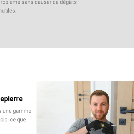
problème sans causer de dégâts
nutiles.
sepierre
ons une gamme
oici ce que