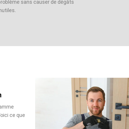
problème sans causer de dégâts
nutiles.
n
 gamme
oici ce que