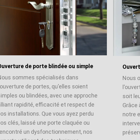
Ouverture de porte blindée ou simple
Ouvert
Nous sommes spécialisés dans
Nous o
'ouverture de portes, qu'elles soient
l'ouver
simples ou blindées, avec une approche
soit le
lliant rapidité, efficacité et respect de
Grâce 
vos installations. Que vous ayez perdu
notre 
os clés, laissé une porte claquée ou
interve
rencontré un dysfonctionnement, nos
préserv