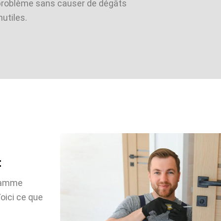
problème sans causer de dégâts
nutiles.
t
 gamme
oici ce que