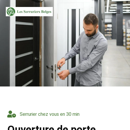
Aller
au
contenu
Serrurier chez vous en 30 min
Ouverture de porte